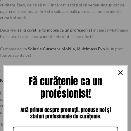
curățare. Deci, de ce să nu îl încercați astăzi și să vedeți singuri cât de
ușor și eficient poate fi? Este soluția ideală pentru a menține mobila
curată și nouă.
Daca vrei
sa iti curati si tu mobila ca un profesionist
incearca Multimass
Evo, solutia care curata mobila eficient si fara efort!
Cumpara acum
Solutie Curatare Mobila, Multimass Evo
la un pret
foarte avantajos!
Fă curățenie ca un
Mod de utilizare:
profesionist!
Este ușor de folosit – trebuie doar să pulverizați produsul pe suprafața
care trebuie curățată și să folosiți o cârpă uscată și curată. Pentru a
curăța oglinzi și sticlă, trebuie utilizată o altă cârpă uscată și curată
Află primul despre promoții, produse noi și
pentru a evita apariția petelor.
sfaturi profesionale de curățenie.
Tara de origine : Spania