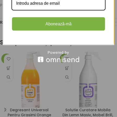
Producator:
Induquim
Recenzii (2)
Abonează-mă
S-ar putea să-ți placă și…
-23%
-23%
Degresant Universal
Solutie Curatare Mobila
Pentru Grasimi Orange
Din Lemn Masiv, Mobel Brill,