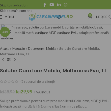
Skip to navigation
Skip to main content
0
MENU
LEI
0,00
Click to enlarge
-23%
Acasa
»
Magazin
»
Detergenti Mobila
»
Solutie Curatare Mobila,
Multimass Evo, 1 L
Solutie Curatare Mobila, Multimass Evo, 1 L
(
2
recenzii de la clienți)
lei
29,99
lei
38,99
TVA inclus
Soluție profesională pentru curățarea mobilierului din lemn, MDF și PAL.
Îndepărtează murdăria fără urme și lasă un miros plăcut.