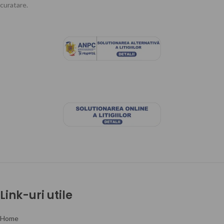
curatare.
electrocasnice, plăcile de gătit și
alte suprafețe din bucătărie.
Formula sa puternică poate curăța
rapid și eficient grăsimile, iar
utilizarea sa poate ajuta la
menținerea igienei în bucătărie și în
întreaga casă.
Link-uri utile
Home