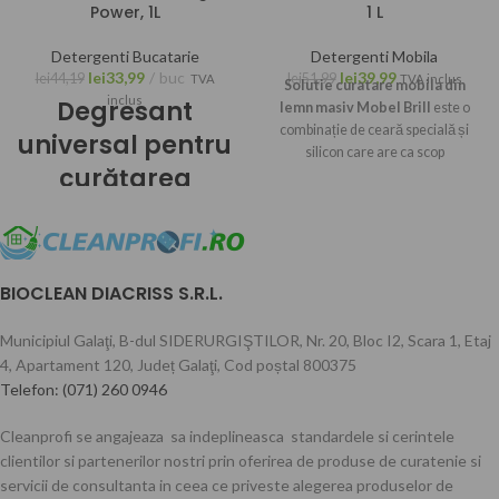
Power, 1L
1 L
Detergenti Bucatarie
Detergenti Mobila
lei
33,99
buc
lei
39,99
lei
44,19
lei
51,99
TVA
TVA inclus
Solutie curatare mobila din
inclus
Degresant
lemn masiv Mobel Brill
este o
combinație de ceară specială și
universal
pentru
silicon care are ca scop
curățarea
condiționarea, neutralizarea și
îmbunătățirea aspectului tuturor
grăsimilor de la
tipurilor de marmură, precum și
CleanProfi este
îmbunătățirea conservării lemnului
și a lacului.
un produs de
BIOCLEAN DIACRISS S.R.L.
curățare
profesional.
Municipiul Galaţi, B-dul SIDERURGIŞTILOR, Nr. 20, Bloc I2, Scara 1, Etaj
4, Apartament 120, Județ Galaţi, Cod poștal 800375
Acest
degresant universal
este
Telefon: (071) 260 0946
un detergent profesional cu un
puternic efect de degresare și
Cleanprofi se angajeaza sa indeplineasca standardele si cerintele
curățare a petelor de grăsime de pe
clientilor si partenerilor nostri prin oferirea de produse de curatenie si
suprafețe. Curata si degreseaza
servicii de consultanta in ceea ce priveste alegerea produselor de
mobila de bucătărie, aparatele