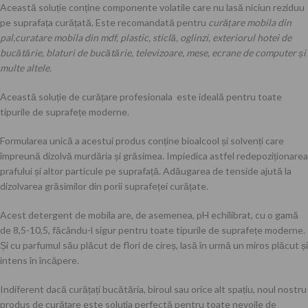
Această soluție conține componente volatile care nu lasă niciun reziduu
pe suprafața curățată. Este recomandată pentru
curățare mobila din
pal,curatare mobila din mdf, plastic, sticlă, oglinzi, exteriorul hotei de
bucătărie, blaturi de bucătărie, televizoare, mese, ecrane de computer și
multe altele.
Această soluție de curățare profesionala este ideală pentru toate
tipurile de suprafețe moderne.
Formularea unică a acestui produs conține bioalcool și solvenți care
împreună dizolvă murdăria și grăsimea. Impiedica astfel redepoziționarea
prafului și altor particule pe suprafață. Adăugarea de tenside ajută la
dizolvarea grăsimilor din porii suprafeței curățate.
Acest detergent de mobila are, de asemenea, pH echilibrat, cu o gamă
de 8,5-10,5, făcându-l sigur pentru toate tipurile de suprafețe moderne.
Și cu parfumul său plăcut de flori de cireș, lasă în urmă un miros plăcut și
intens în încăpere.
Indiferent dacă curățați bucătăria, biroul sau orice alt spațiu, noul nostru
produs de curățare este soluția perfectă pentru toate nevoile de