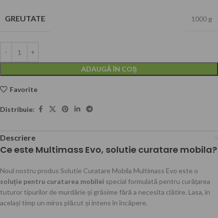
GREUTATE
1000 g
ADAUGĂ ÎN COȘ
Favorite
Distribuie:
Descriere
Ce este Multimass Evo, solutie curatare mobila?
Noul nostru produs Solutie Curatare Mobila Multimass Evo este o
soluție pentru curatarea mobilei
special formulată pentru curățarea
tuturor tipurilor de murdărie și grăsime fără a necesita clătire. Lasa, în
același timp un miros plăcut și intens în încăpere.