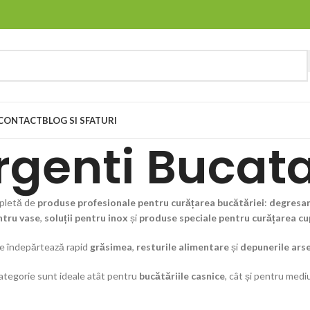
CONTACT
BLOG SI SFATURI
rgenti Bucata
pletă de
produse profesionale pentru curățarea bucătăriei
:
degresan
entru vase
,
soluții pentru inox
și
produse speciale pentru curățarea c
e îndepărtează rapid
grăsimea
,
resturile alimentare
și
depunerile ars
categorie sunt ideale atât pentru
bucătăriile casnice
, cât și pentru medi