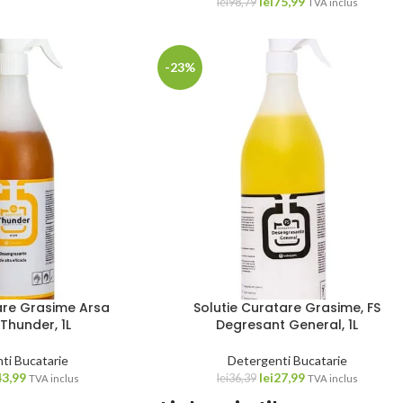
lei
75,99
lei
98,79
TVA inclus
-23%
are Grasime Arsa
Solutie Curatare Grasime, FS
Thunder, 1L
Degresant General, 1L
ti Bucatarie
Detergenti Bucatarie
43,99
lei
27,99
lei
36,39
TVA inclus
TVA inclus