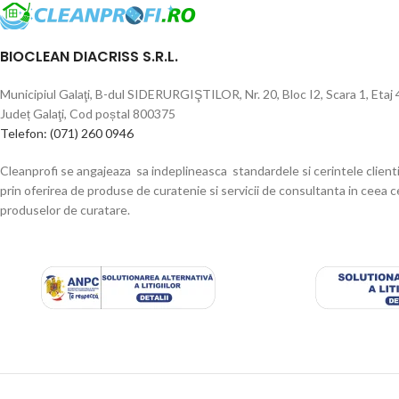
BIOCLEAN DIACRISS S.R.L.
Municipiul Galaţi, B-dul SIDERURGIŞTILOR, Nr. 20, Bloc I2, Scara 1, Etaj
Județ Galaţi, Cod poștal 800375
Telefon: (071) 260 0946
Cleanprofi se angajeaza sa indeplineasca standardele si cerintele clientil
prin oferirea de produse de curatenie si servicii de consultanta in ceea 
produselor de curatare.