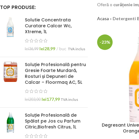
Oferă o
curățenie im
TOP PRODUSE:
Acasa
»
Detergenti 
Solutie Concentrata
Curatare Calcar Wc,
Xtreme, 1L
-23%
lei
28,99
buc
lei
36,99
TVA inclus
Soluție Profesională pentru
Gresie Foarte Murdară,
Rosturi și Depuneri de
Calcar – Floormaq AC, 5L
lei
177,99
lei
203,00
TVA inclus
Soluție Profesională de
Spălat pe Jos cu Parfum
Degresant Unive
Citric,Biofresh Citrus, 1L
Orange