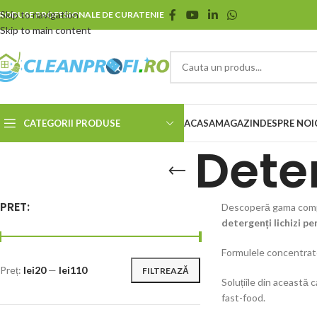
Skip to navigation
RODUSE PROFESIONALE DE CURATENIE
Skip to main content
CATEGORII PRODUSE
ACASA
MAGAZIN
DESPRE NOI
Dete
PRET:
Descoperă gama com
detergenți lichizi p
Formulele concentrat
Preț:
lei20
—
lei110
FILTREAZĂ
Soluțiile din această 
fast-food.