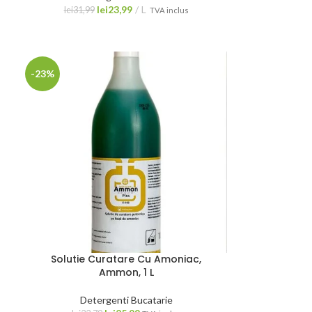
lei
23,99
L
lei
31,99
TVA inclus
-23%
Solutie Curatare Cu Amoniac,
Ammon, 1 L
Detergenti Bucatarie