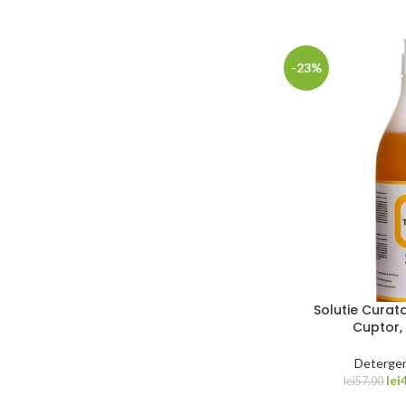
-23%
Solutie Curat
Cuptor, 
Detergen
lei
lei
57,00