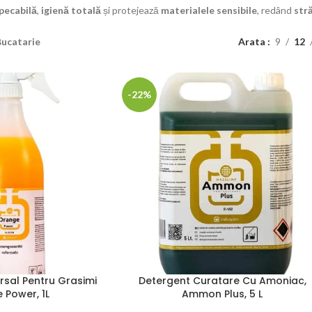
pecabilă
,
igienă totală
și protejează
materialele sensibile
, redând
stră
Bucatarie
Arata
9
12
-22%
rsal Pentru Grasimi
Detergent Curatare Cu Amoniac,
 Power, 1L
Ammon Plus, 5 L