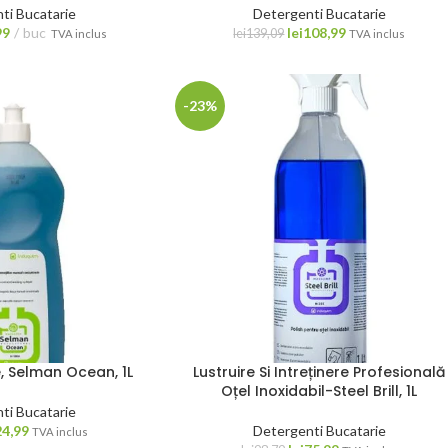
ti Bucatarie
Detergenti Bucatarie
99
buc
lei
108,99
lei
139,09
TVA inclus
TVA inclus
-23%
, Selman Ocean, 1L
Lustruire Si Intreținere Profesională
Oțel Inoxidabil-Steel Brill, 1L
ti Bucatarie
24,99
Detergenti Bucatarie
TVA inclus