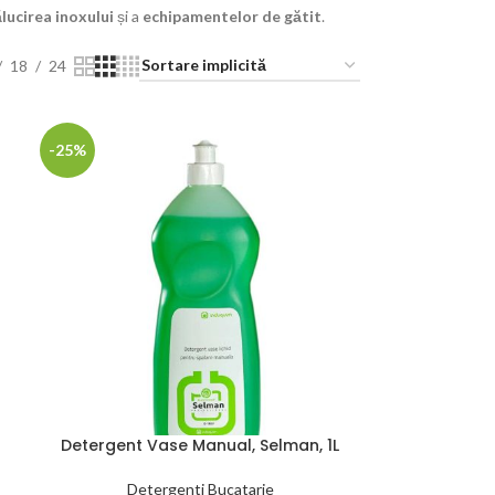
lucirea inoxului
și a
echipamentelor de gătit
.
18
24
-25%
Detergent Vase Manual, Selman, 1L
Detergenti Bucatarie