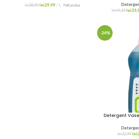
Detergen
lei
29,99
L
lei
38,99
TVA inclus
lei
33,
lei
44,19
-24%
Detergent Vase
Detergen
lei
lei
32,99