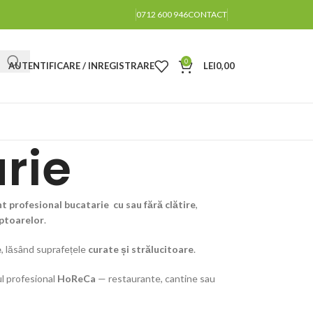
0712 600 946
CONTACT
0
AUTENTIFICARE / INREGISTRARE
LEI
0,00
rie
t profesional bucatarie
cu sau fără clătire
,
uptoarelor
.
e
, lăsând suprafețele
curate și strălucitoare
.
ul profesional
HoReCa
— restaurante, cantine sau