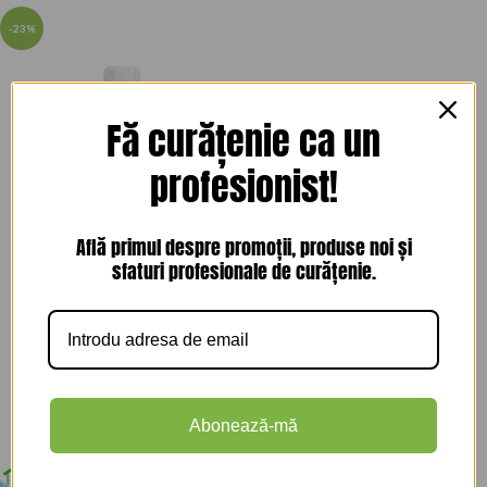
-23%
Fă curățenie ca un
profesionist!
Află primul despre promoții, produse noi și
Odorizant Wc Profesional
sfaturi profesionale de curățenie.
Pentru Toaleta Baie, Wc
Odofresh Fresa,250 ml.
Odorizante
lei
40,99
lei
53,29
TVA inclus
Abonează-mă