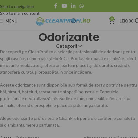
Skip to navigation
Skip to main content
0
MENU
LEI
0,00
Odorizante
Categorii
Descoperă pe CleanProfi.ro o selecție profesională de odorizant pentru
spații casnice, comerciale și HoReCa. Produsele noastre elimină eficient
mirosurile neplăcute și oferă un parfum plăcut și de durată, creând o
atmosferă curată și proaspătă în orice încăpere.
Aceste odorizante sunt disponibile sub formă de spray, potrivite pentru
băi, birouri, hoteluri, restaurante și spații industriale. Formulele
profesionale neutralizează mirosurile de fum, umezeală, mâncare sau
animale, oferind o prospețime plăcută și de lungă durată.
Alege odorizante profesionale CleanProfi pentru o curățenie completă
și o ambianță mereu parfumată.
Acasa
»
Odorizante
Afișez toate cele 3 rezultate