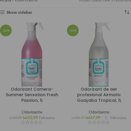
Show sidebar
-23%
-23%
Odorizant Camera-
Odorizant de aer
Summer Sensation Fresh
profesional Airmatic
Passion, 1L
Guayaba Tropical, 1L
Odorizante
Odorizante
lei
52,99
lei
67,99
1L
lei
68,89
lei
88,39
TVA inclus
TVA inclus