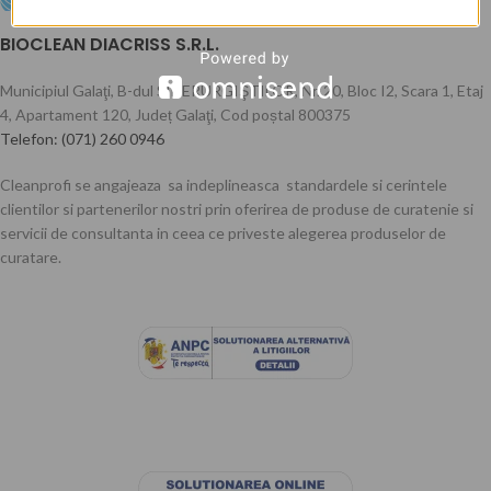
BIOCLEAN DIACRISS S.R.L.
Municipiul Galaţi, B-dul SIDERURGIŞTILOR, Nr. 20, Bloc I2, Scara 1, Etaj
4, Apartament 120, Județ Galaţi, Cod poștal 800375
Telefon: (071) 260 0946
Cleanprofi se angajeaza sa indeplineasca standardele si cerintele
clientilor si partenerilor nostri prin oferirea de produse de curatenie si
servicii de consultanta in ceea ce priveste alegerea produselor de
curatare.